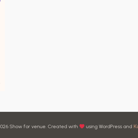
K
026 Show for venue. Created with
using WordPress and